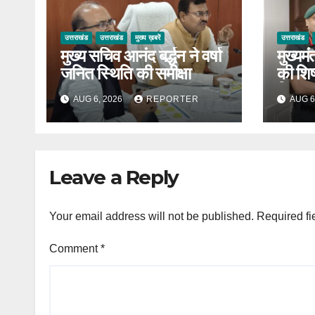
उत्तराखंड
उत्तराखंड
मुख्य ख़बरें
उत्तराखंड
मुख्य सचिव आनंद बर्द्धन ने वर्षा
मुख्यम
जनित स्थिति की समीक्षा
की शिष्
विस्तार
AUG 6, 2026
REPORTER
AUG 6
Leave a Reply
Your email address will not be published.
Required fi
Comment
*