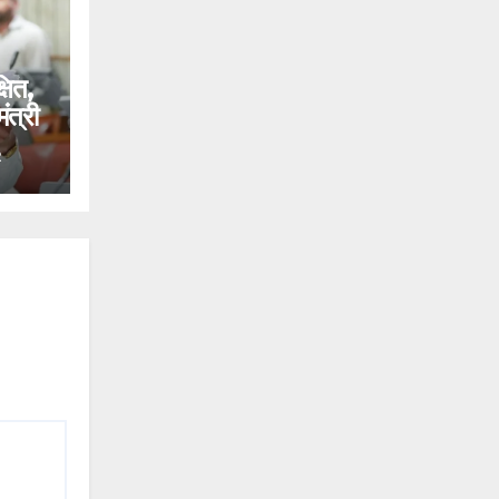
षित,
ंत्री
R