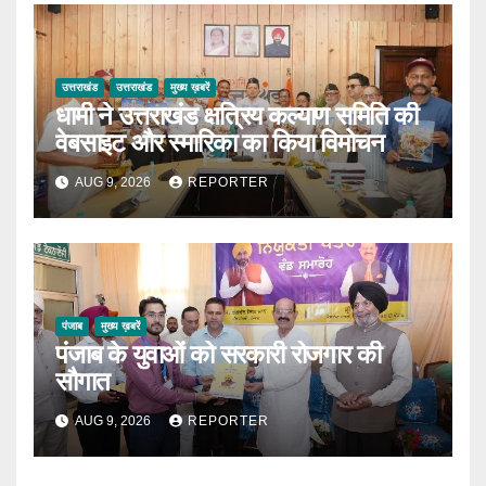
उत्तराखंड
उत्तराखंड
मुख्य ख़बरें
धामी ने उत्तराखंड क्षत्रिय कल्याण समिति की
वेबसाइट और स्मारिका का किया विमोचन
AUG 9, 2026
REPORTER
पंजाब
मुख्य ख़बरें
पंजाब के युवाओं को सरकारी रोजगार की
सौगात
AUG 9, 2026
REPORTER