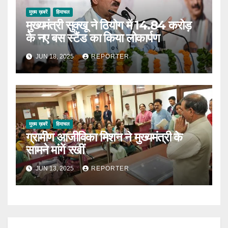
मुख्य ख़बरें
हिमाचल
मुख्यमंत्री सुक्खू ने ठियोग में 14.84 करोड़
के नए बस स्टैंड का किया लोकार्पण
JUN 18, 2025
REPORTER
मुख्य ख़बरें
हिमाचल
ग्रामीण आजीविका मिशन ने मुख्यमंत्री के
सामने मांगें रखीं
JUN 13, 2025
REPORTER