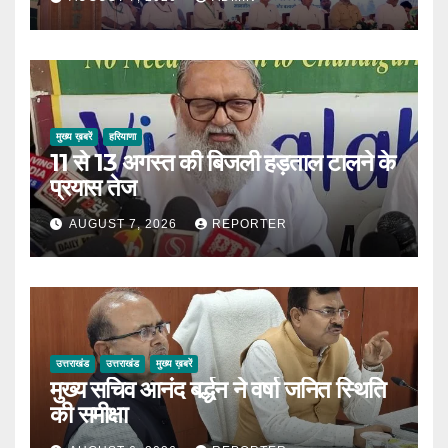
मुख्य ख़बरें
हरियाणा
11 से 13 अगस्त की बिजली हड़ताल टालने के
प्रयास तेज
AUGUST 7, 2026
REPORTER
उत्तराखंड
उत्तराखंड
मुख्य ख़बरें
मुख्य सचिव आनंद बर्द्धन ने वर्षा जनित स्थिति
की समीक्षा