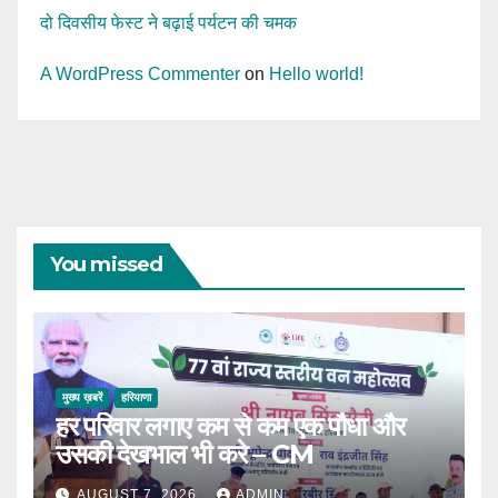
दो दिवसीय फेस्ट ने बढ़ाई पर्यटन की चमक
A WordPress Commenter
on
Hello world!
You missed
मुख्य ख़बरें
हरियाणा
हर परिवार लगाए कम से कम एक पौधा और
उसकी देखभाल भी करे – CM
AUGUST 7, 2026
ADMIN