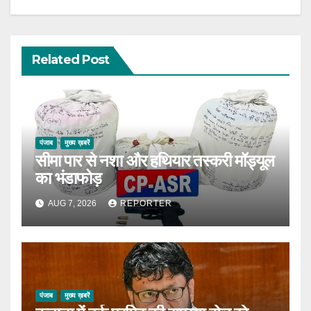
Related Post
पंजाब
मुख्य ख़बरें
सीमा पार से नशा और हथियार तस्करी मॉड्यूल
का भंडाफोड़
AUG 7, 2026
REPORTER
पंजाब
मुख्य ख़बरें