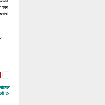
 डालने
 स्वयं
सहयोगी
25
, सोशल
ठगी