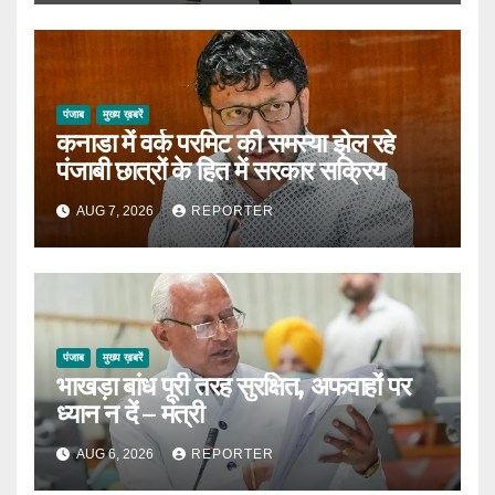
पंजाब
मुख्य ख़बरें
कनाडा में वर्क परमिट की समस्या झेल रहे
पंजाबी छात्रों के हित में सरकार सक्रिय
AUG 7, 2026
REPORTER
पंजाब
मुख्य ख़बरें
भाखड़ा बांध पूरी तरह सुरक्षित, अफवाहों पर
ध्यान न दें – मंत्री
AUG 6, 2026
REPORTER