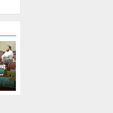
्चे
R