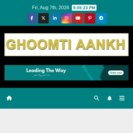
Skip
Fri. Aug 7th, 2026
9:05:24 PM
to
content