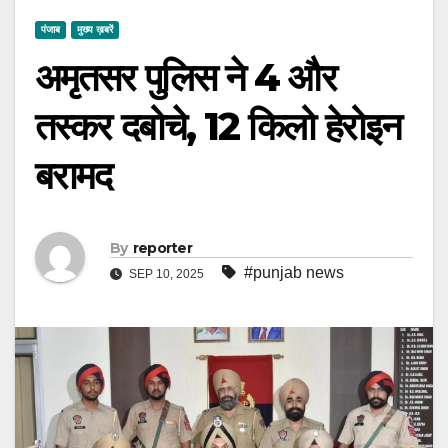
पंजाब
मुख्य ख़बरें
अमृतसर पुलिस ने 4 और
तस्कर दबोचे, 12 किलो हेरोइन
बरामद
By
reporter
#punjab news
SEP 10, 2025