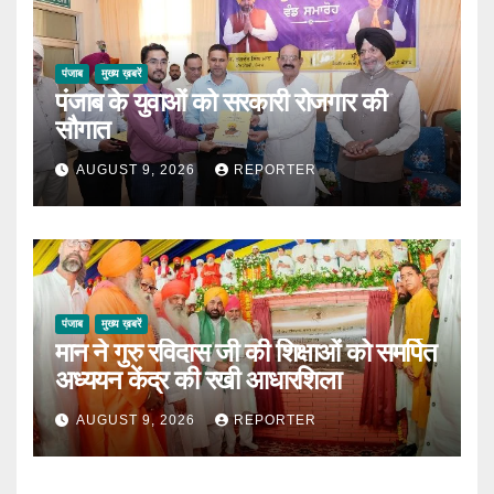
पंजाब
मुख्य ख़बरें
पंजाब के युवाओं को सरकारी रोजगार की
सौगात
AUGUST 9, 2026
REPORTER
पंजाब
मुख्य ख़बरें
मान ने गुरु रविदास जी की शिक्षाओं को समर्पित
अध्ययन केंद्र की रखी आधारशिला
AUGUST 9, 2026
REPORTER