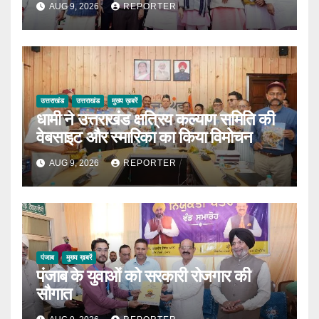
AUG 9, 2026
REPORTER
उत्तराखंड
उत्तराखंड
मुख्य ख़बरें
धामी ने उत्तराखंड क्षत्रिय कल्याण समिति की
वेबसाइट और स्मारिका का किया विमोचन
AUG 9, 2026
REPORTER
पंजाब
मुख्य ख़बरें
पंजाब के युवाओं को सरकारी रोजगार की
सौगात