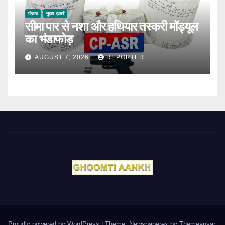
पंजाब
मुख्य ख़बरें
सीमा पार से नशा और हथियार तस्करी मॉड्यूल
का भंडाफोड़
AUGUST 7, 2026
REPORTER
Proudly powered by WordPress
|
Theme: Newspaperex by
Themeansar
.