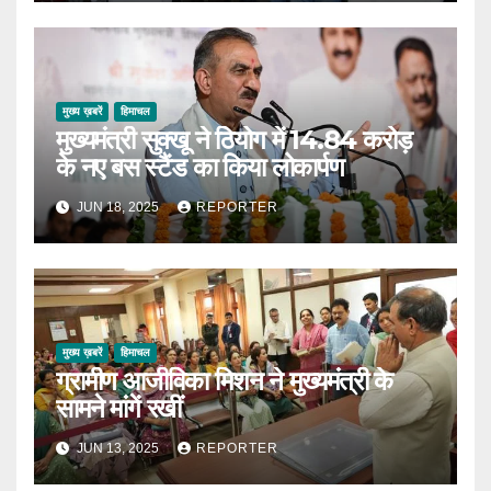
मुख्य ख़बरें
हिमाचल
मुख्यमंत्री सुक्खू ने ठियोग में 14.84 करोड़
के नए बस स्टैंड का किया लोकार्पण
JUN 18, 2025
REPORTER
मुख्य ख़बरें
हिमाचल
ग्रामीण आजीविका मिशन ने मुख्यमंत्री के
सामने मांगें रखीं
JUN 13, 2025
REPORTER