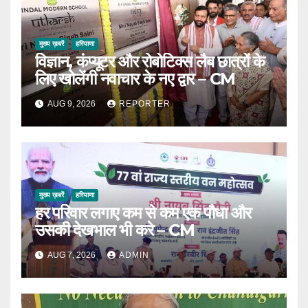
मुख्य ख़बरें
हरियाणा
विज्ञान, कंप्यूटर और रोबोटिक्स लैब छात्रों के
लिए खोलेंगी नवाचार के नए द्वार – CM
AUG 9, 2026
REPORTER
मुख्य ख़बरें
हरियाणा
हर परिवार लगाए कम से कम एक पौधा और
उसकी देखभाल भी करे – CM
AUG 7, 2026
ADMIN