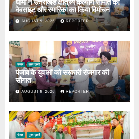
धामी ने उत्तराखंड क्षत्रिय कल्याण समिति की
वेबसाइट और स्मारिका का किया विमोचन
AUGUST 9, 2026
REPORTER
पंजाब
मुख्य ख़बरें
पंजाब के युवाओं को सरकारी रोजगार की
सौगात
AUGUST 9, 2026
REPORTER
पंजाब
मुख्य ख़बरें