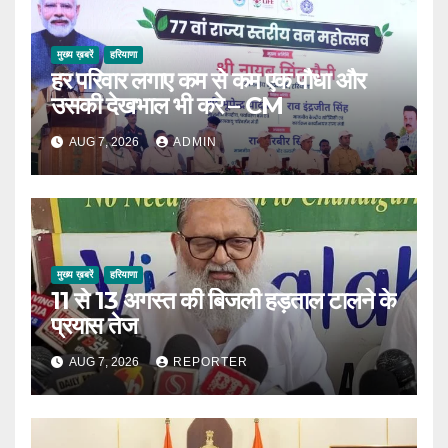
मुख्य ख़बरें
हरियाणा
हर परिवार लगाए कम से कम एक पौधा और
उसकी देखभाल भी करे – CM
AUG 7, 2026
ADMIN
मुख्य ख़बरें
हरियाणा
11 से 13 अगस्त की बिजली हड़ताल टालने के
प्रयास तेज
AUG 7, 2026
REPORTER