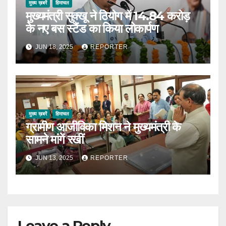
मुख्य ख़बरें
हिमाचल
मुख्यमंत्री सुक्खू ने ठियोग में 14.84 करोड़
के नए बस स्टैंड का किया लोकार्पण
JUN 18, 2025
REPORTER
मुख्य ख़बरें
हिमाचल
ग्रामीण आजीविका मिशन ने मुख्यमंत्री के
सामने मांगें रखीं
JUN 13, 2025
REPORTER
Leave a Reply