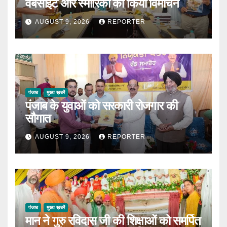
वेबसाइट और स्मारिका का किया विमोचन
AUGUST 9, 2026
REPORTER
पंजाब
मुख्य ख़बरें
पंजाब के युवाओं को सरकारी रोजगार की
सौगात
AUGUST 9, 2026
REPORTER
पंजाब
मुख्य ख़बरें
मान ने गुरु रविदास जी की शिक्षाओं को समर्पित