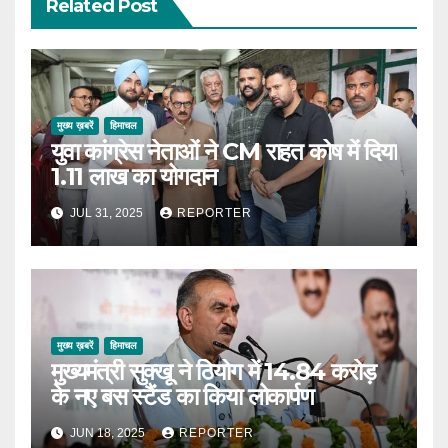
Related Post
मुख्य ख़बरें
हिमाचल
युवा कांग्रेस नेताओं ने CM राहत कोष में दिया
1.11 लाख का योगदान
JUL 31, 2025
REPORTER
मुख्य ख़बरें
हिमाचल
मुख्यमंत्री सुक्खू ने ठियोग में 14.84 करोड़
के नए बस स्टैंड का किया लोकार्पण
JUN 18, 2025
REPORTER