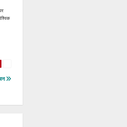
ईयर
वैश्विक
मंचन