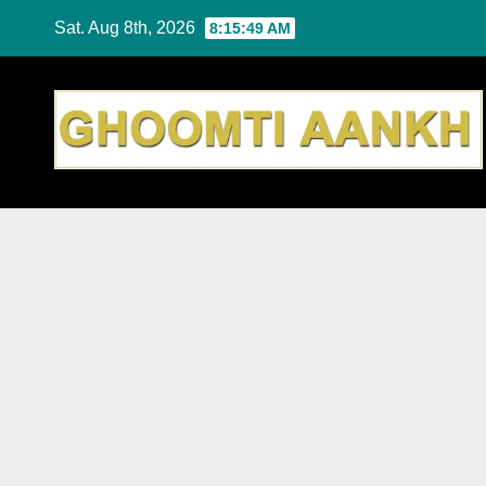
Skip
Sat. Aug 8th, 2026
8:15:50 AM
to
content