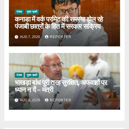
पंजाब
मुख्य ख़बरें
कनाडा में वर्क परमिट की समस्या झेल रहे
पंजाबी छात्रों के हित में सरकार सक्रिय
AUG 7, 2026
REPORTER
पंजाब
मुख्य ख़बरें
भाखड़ा बांध पूरी तरह सुरक्षित, अफवाहों पर
ध्यान न दें – मंत्री
AUG 6, 2026
REPORTER