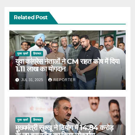
Related Post
मुख्य ख़बरें
हिमाचल
युवा कांग्रेस नेताओं ने CM राहत कोष में दिया
1.11 लाख का योगदान
JUL 31, 2025
REPORTER
मुख्य ख़बरें
हिमाचल
मुख्यमंत्री सुक्खू ने ठियोग में 14.84 करोड़