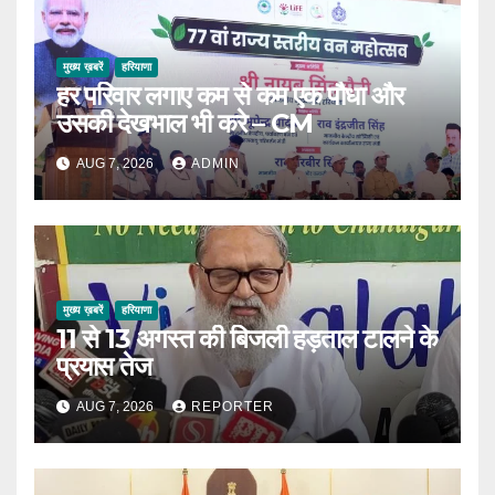
मुख्य ख़बरें
हरियाणा
हर परिवार लगाए कम से कम एक पौधा और
उसकी देखभाल भी करे – CM
AUG 7, 2026
ADMIN
मुख्य ख़बरें
हरियाणा
11 से 13 अगस्त की बिजली हड़ताल टालने के
प्रयास तेज
AUG 7, 2026
REPORTER