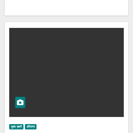
मुख्य ख़बरें
हरियाणा