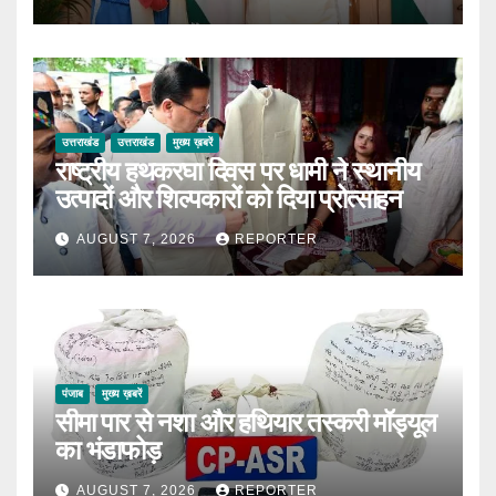
उत्तराखंड
उत्तराखंड
मुख्य ख़बरें
राष्ट्रीय हथकरघा दिवस पर धामी ने स्थानीय
उत्पादों और शिल्पकारों को दिया प्रोत्साहन
AUGUST 7, 2026
REPORTER
पंजाब
मुख्य ख़बरें
सीमा पार से नशा और हथियार तस्करी मॉड्यूल
का भंडाफोड़
AUGUST 7, 2026
REPORTER