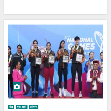
खेल
मुख्य ख़बरें
हरियाणा