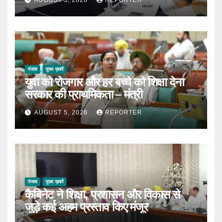
पंजाब
मुख्य ख़बरें
युवा को रोजगार और हर बच्चे को शिक्षा देना
सरकार की प्राथमिकता – मंत्री
AUGUST 5, 2026
REPORTER
पंजाब
मुख्य ख़बरें
कैबिनेट ने शिक्षा, प्रशासन और विकास से
जुड़े कई अहम प्रस्ताव किए मंजूर