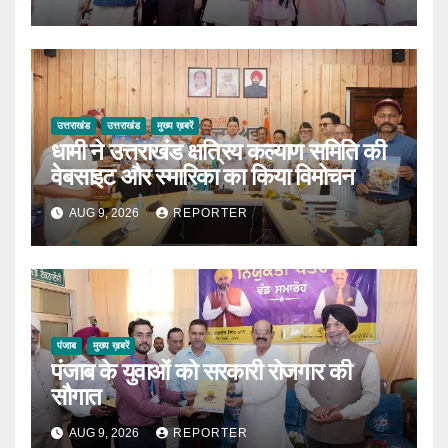
उत्तराखंड
उत्तराखंड
मुख्य ख़बरें
धामी ने उत्तराखंड क्षत्रिय कल्याण समिति की
वेबसाइट और स्मारिका का किया विमोचन
AUG 9, 2026
REPORTER
पंजाब
मुख्य ख़बरें
पंजाब के युवाओं को सरकारी रोजगार की
सौगात
AUG 9, 2026
REPORTER