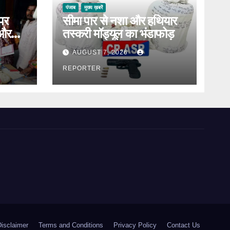
पंजाब
मुख्य ख़बरें
पर
सीमा पार से नशा और हथियार
 और
तस्करी मॉड्यूल का भंडाफोड़
्साहन
AUGUST 7, 2026
REPORTER
Disclaimer
Terms and Conditions
Privacy Policy
Contact Us