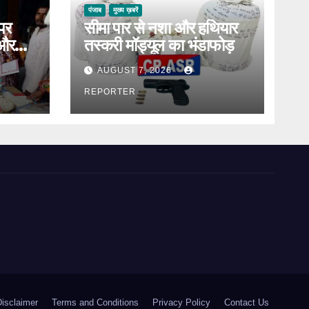
पंजाब
मुख्य ख़बरें
पर
सीमा पार से नशा और हथियार
 और
तस्करी मॉड्यूल का भंडाफोड़
्साहन
AUGUST 7, 2026
REPORTER
Disclaimer
Terms and Conditions
Privacy Policy
Contact Us