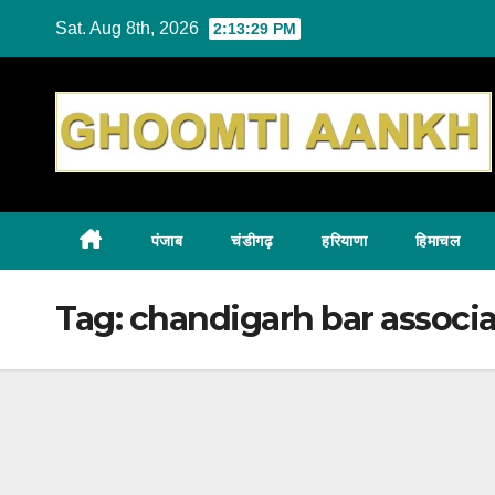
Skip
Sat. Aug 8th, 2026
2:13:30 PM
to
content
पंजाब
चंडीगढ़
हरियाणा
हिमाचल
Tag:
chandigarh bar associa