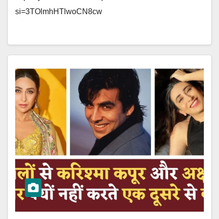
si=3TOlmhHTlwoCN8cw