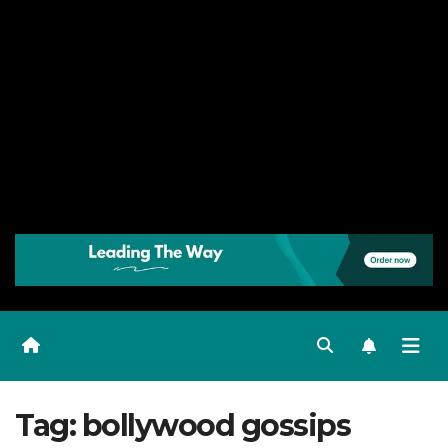
Tag:
bollywood gossips