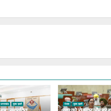
उत्तराखंड
मुख्य ख़बरें
पंजाब
मुख्य ख़बरें
बाह्य सहायतित
युवा को रोजगार और हर बच