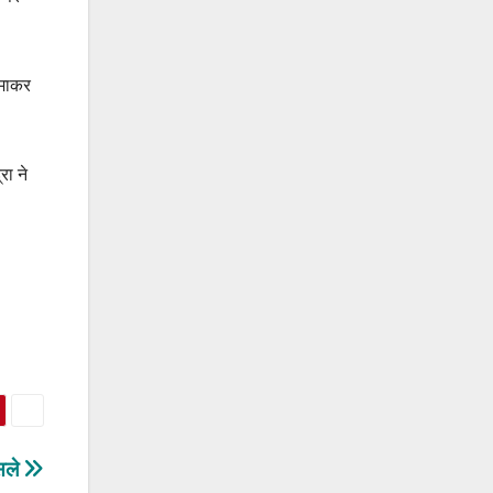
रमाकर
रा ने
ैसले