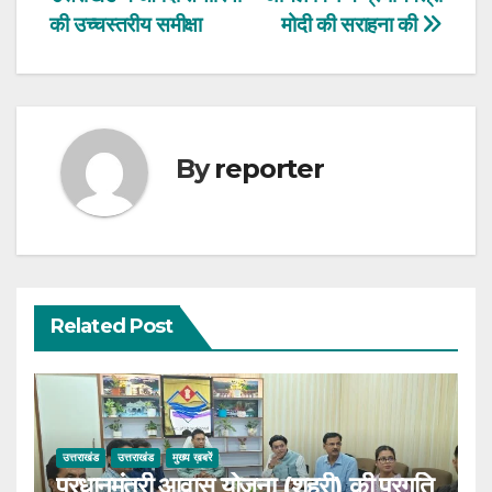
navigation
की उच्चस्तरीय समीक्षा
मोदी की सराहना की
By
reporter
Related Post
उत्तराखंड
उत्तराखंड
मुख्य ख़बरें
प्रधानमंत्री आवास योजना (शहरी) की प्रगति