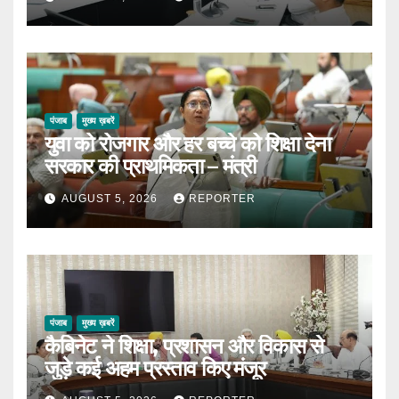
पंजाब
मुख्य ख़बरें
युवा को रोजगार और हर बच्चे को शिक्षा देना
सरकार की प्राथमिकता – मंत्री
AUGUST 5, 2026
REPORTER
पंजाब
मुख्य ख़बरें
कैबिनेट ने शिक्षा, प्रशासन और विकास से
जुड़े कई अहम प्रस्ताव किए मंजूर