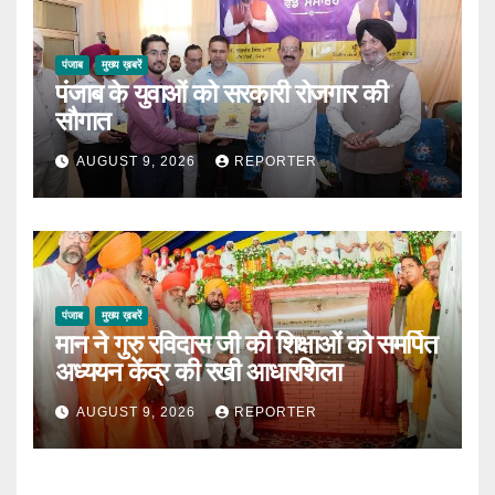
पंजाब
मुख्य ख़बरें
पंजाब के युवाओं को सरकारी रोजगार की
सौगात
AUGUST 9, 2026
REPORTER
पंजाब
मुख्य ख़बरें
मान ने गुरु रविदास जी की शिक्षाओं को समर्पित
अध्ययन केंद्र की रखी आधारशिला
AUGUST 9, 2026
REPORTER