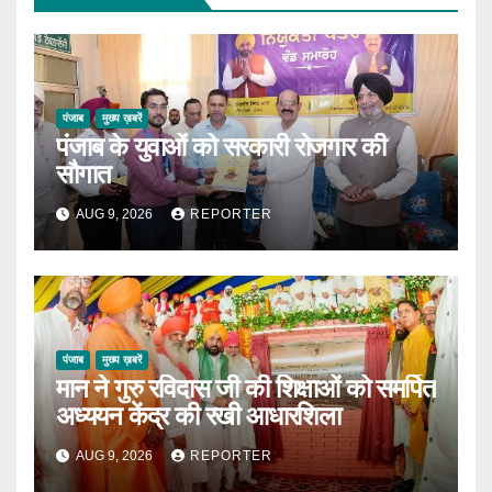
पंजाब
मुख्य ख़बरें
पंजाब के युवाओं को सरकारी रोजगार की
सौगात
AUG 9, 2026
REPORTER
पंजाब
मुख्य ख़बरें
मान ने गुरु रविदास जी की शिक्षाओं को समर्पित
अध्ययन केंद्र की रखी आधारशिला
AUG 9, 2026
REPORTER