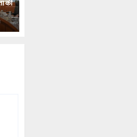
ता की
R