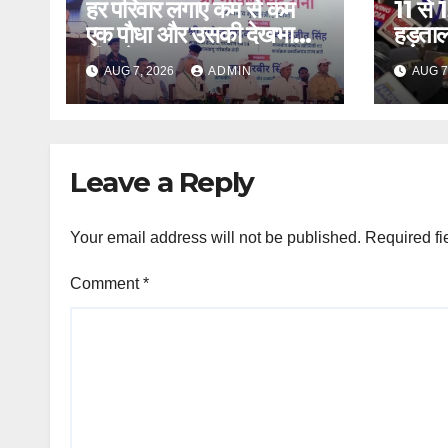
हर परिवार लगाए कम से कम
11 से
एक पौधा और उसकी देखभाल
हड़ताल
भी करे – CM
AUG 7, 2026
ADMIN
AUG 7
Leave a Reply
Your email address will not be published.
Required fi
Comment
*