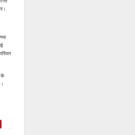
परागत
एगा।
 गया
आई
 परिवार
 के
े।