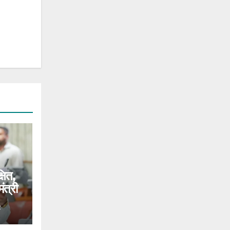
षित,
ंत्री
R