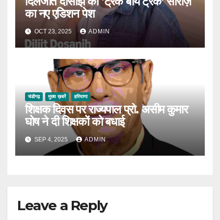
दिलजीत दोसांझ का ‘ट्रैक बाय ट्रैक’ सीरीज़
का नए एडिशन पेश
OCT 23, 2025
ADMIN
चंडीगढ़
मुख्य ख़बरें
हरियाणा
शिक्षक दिवस पर राज्यपाल प्रो. असीम कुमार
घोष ने दी शिक्षकों को बधाई
SEP 4, 2025
ADMIN
Leave a Reply