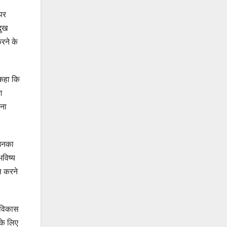
 पर
दुख
रने के
 कहा कि
श
िना
 उनका
भविष्य
स करने
े विकास
 के लिए