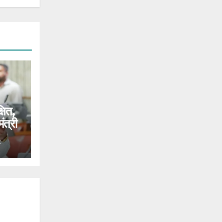
षित,
ंत्री
R