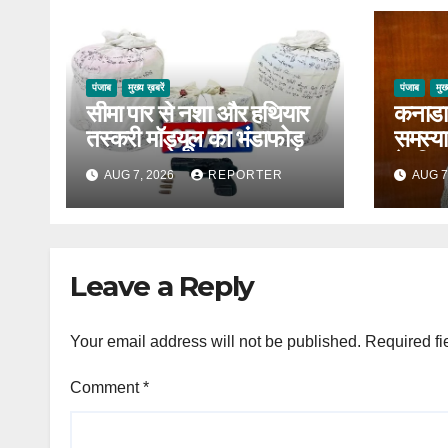
पंजाब
मुख्य ख़बरें
पंजाब
मुख
सीमा पार से नशा और हथियार
कनाडा 
तस्करी मॉड्यूल का भंडाफोड़
समस्या 
के हित
AUG 7, 2026
REPORTER
AUG 7
Leave a Reply
Your email address will not be published.
Required fi
Comment
*