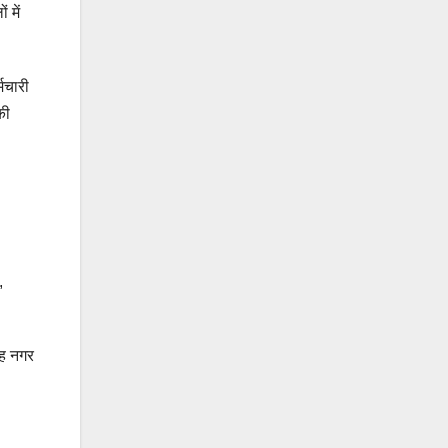
 में
मचारी
की
,
ंह नगर