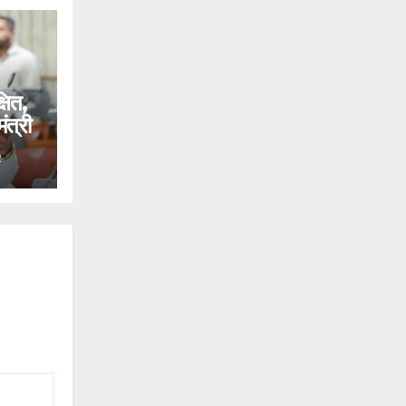
षित,
ंत्री
R