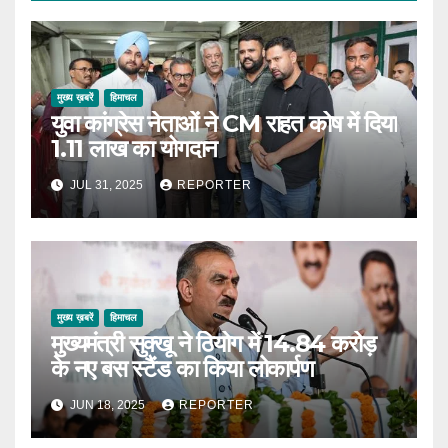
मुख्य ख़बरें
हिमाचल
युवा कांग्रेस नेताओं ने CM राहत कोष में दिया
1.11 लाख का योगदान
JUL 31, 2025
REPORTER
मुख्य ख़बरें
हिमाचल
मुख्यमंत्री सुक्खू ने ठियोग में 14.84 करोड़
के नए बस स्टैंड का किया लोकार्पण
JUN 18, 2025
REPORTER