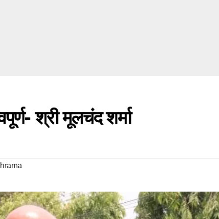
पूर्ण- श्री मूलचंद शर्मा
Shrama