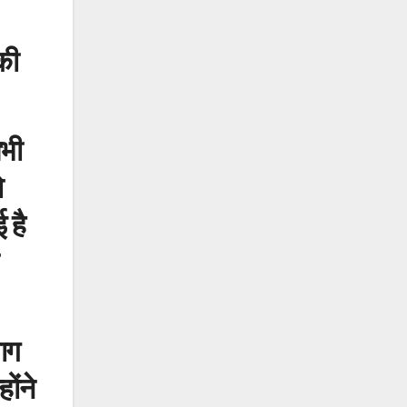
की
सभी
ो
 है
ाग
ोंने