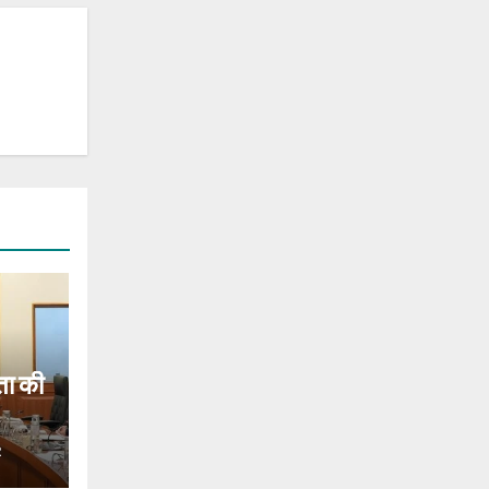
ता की
R