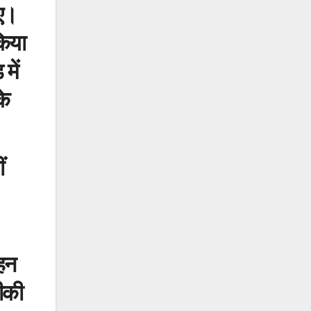
िए।
किया
में
के
ं
ोहन
ीकी