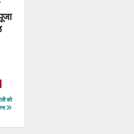
पूजा
ठ
रैली को
ाना