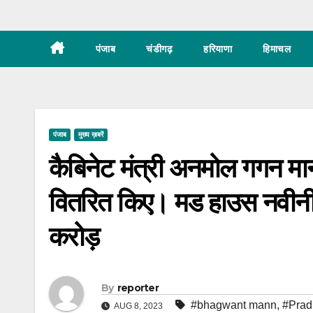
पंजाब
चंडीगढ़
हरियाणा
हिमाचल
पंजाब
मुख्य ख़बरें
कैबिनेट मंत्री अनमोल गगन म
वितरित किए। मड हाउस नवीनी
करोड़
By
reporter
#bhagwant mann
,
#Prad
AUG 8, 2023