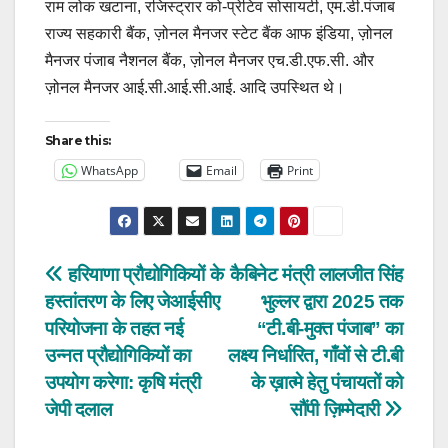
राम लोक खटाना, रजिस्ट्रार को-प्रेटिव सोसायटी, एम.डी.पंजाब
राज्य सहकारी बैंक, ज़ोनल मैनजर स्टेट बैंक आफ इंडिया, ज़ोनल
मैनजर पंजाब नैशनल बैंक, ज़ोनल मैनजर एच.डी.एफ.सी. और
ज़ोनल मैनजर आई.सी.आई.सी.आई. आदि उपस्थित थे।
Share this:
WhatsApp
Email
Print
Post
हरियाणा प्रौद्योगिकियों के
कैबिनेट मंत्री लालजीत सिंह
हस्तांतरण के लिए जेआईसीए
भुल्लर द्वारा 2025 तक
navigation
परियोजना के तहत नई
“टी.बी-मुक्त पंजाब” का
उन्नत प्रौद्योगिकियों का
लक्ष्य निर्धारित, गाँवों से टी.बी
उपयोग करेगा: कृषि मंत्री
के ख़ात्मे हेतु पंचायतों को
जेपी दलाल
सौंपी ज़िम्मेदारी