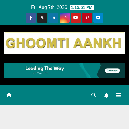
Skip
Fri. Aug 7th, 2026
1:15:51 PM
to
content