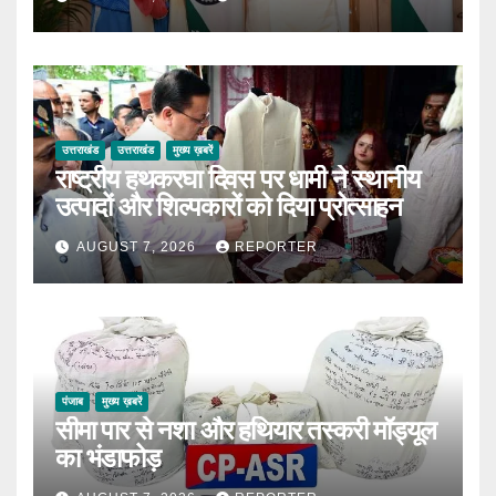
उत्तराखंड
उत्तराखंड
मुख्य ख़बरें
राष्ट्रीय हथकरघा दिवस पर धामी ने स्थानीय
उत्पादों और शिल्पकारों को दिया प्रोत्साहन
AUGUST 7, 2026
REPORTER
पंजाब
मुख्य ख़बरें
सीमा पार से नशा और हथियार तस्करी मॉड्यूल
का भंडाफोड़