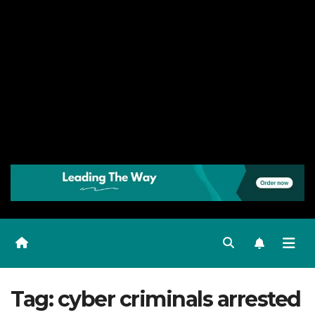
Tag:
cyber criminals arrested