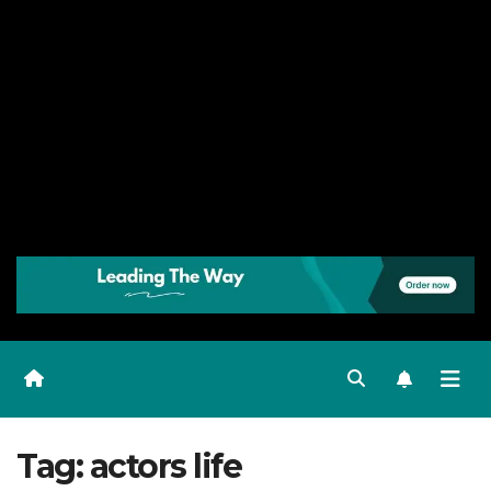
Tag:
actors life