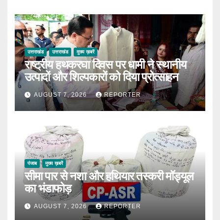
उत्तराखंड
उत्तराखंड
मुख्य ख़बरें
राष्ट्रीय हथकरघा दिवस पर धामी ने स्थानीय
उत्पादों और शिल्पकारों को दिया प्रोत्साहन
AUGUST 7, 2026
REPORTER
पंजाब
मुख्य ख़बरें
सीमा पार से नशा और हथियार तस्करी मॉड्यूल
का भंडाफोड़
AUGUST 7, 2026
REPORTER