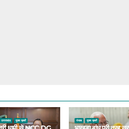
उत्तराखंड
मुख्य ख़बरें
पंजाब
मुख्य ख़बरें
मंत्री धामी से NCC DG
भाखड़ा बांध पूरी तरह सुरक