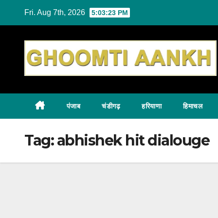
Skip
Fri. Aug 7th, 2026
5:03:24 PM
to
content
पंजाब
चंडीगढ़
हरियाणा
हिमाचल
Tag:
abhishek hit dialouge